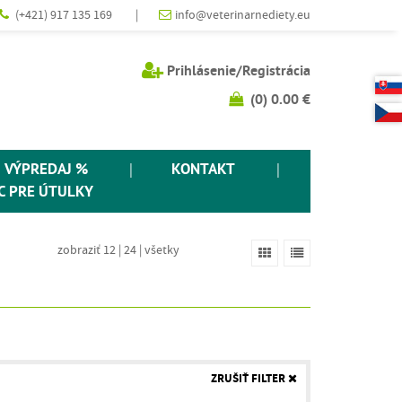
(+421) 917 135 169
|
info@veterinarnediety.eu
Prihlásenie/Registrácia
(
0
)
0.00 €
VÝPREDAJ %
|
KONTAKT
|
 PRE ÚTULKY
zobraziť 12
|
24
|
všetky
ZRUŠIŤ FILTER