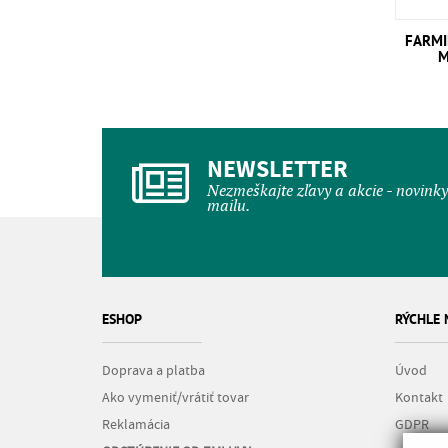
FARMI
M
NEWSLETTER
Nezmeškajte zľavy a akcie - novink
mailu.
ESHOP
RÝCHLE
Doprava a platba
Úvod
Ako vymeniť/vrátiť tovar
Kontakt
Reklamácia
GDPR