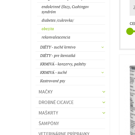
endokrinné žľazy, Cushingov
syndróm
diabetes /cukrovka/
CE
obezita
rekonvalescencia
DIÉTY - suché krmivo
DIÉTY - pre šteniatká
KRMIVÁ - konzervy, paštéty
KRMIVÁ - suché
Kastrované psy
MAČKY
DROBNÉ CICAVCE
MAŠKRTY
ŠAMPÓNY
VETERINÁRNE PRÍPRAVKY,