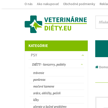
O nás
Ako nakupovať
Obchodné podmienky
Rekla
KATEGÓRIE
PSY
DIÉTY - konzervy, paštéty
Domo
trávenie
pankreas
močové kamene
srdce, obličky, pečeň
kĺby
alergie a kožné problémy