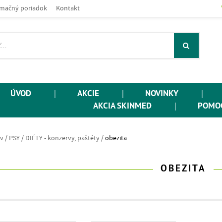
mačný poriadok
Kontakt
ÚVOD
|
AKCIE
|
NOVINKY
|
AKCIA SKINMED
|
POMOC
v
/
PSY /
DIÉTY - konzervy, paštéty /
obezita
OBEZITA