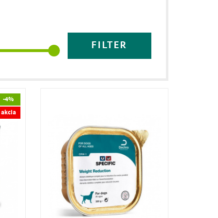
FILTER
-4%
akcia