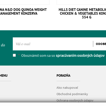
NA N&D DOG QUINOA WEIGHT
HILLS DIET CANINE METABOLI
ANAGEMENT KONZERVA
CHICKEN & VEGETABLES KON
354 G
ODOB
y do
*
Oboznámil som sa so
spracúvaním osobných údajov
 MENU
PORADŇA
Ako nakupovať
Obchodné podmienky
Ochrana osobných údajov