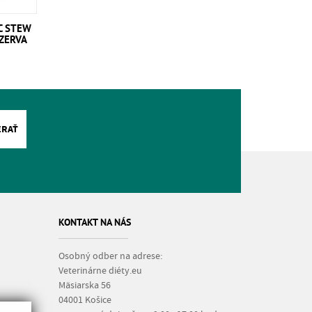
C STEW
ZERVA
ERAŤ
KONTAKT NA NÁS
Osobný odber na adrese:
Veterinárne diéty.eu
Mäsiarska 56
04001 Košice