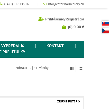
(+421) 917 135 169
|
info@veterinarnediety.eu
Prihlásenie/Registrácia
(
0
)
0.00 €
VÝPREDAJ %
|
KONTAKT
|
 PRE ÚTULKY
zobraziť 12
|
24
|
všetky
ZRUŠIŤ FILTER