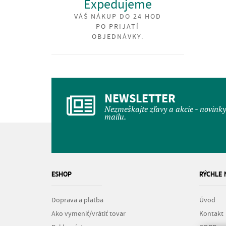
Expedujeme
VÁŠ NÁKUP DO 24 HOD
PO PRIJATÍ
OBJEDNÁVKY.
NEWSLETTER
Nezmeškajte zľavy a akcie - novink
mailu.
ESHOP
RÝCHLE
Doprava a platba
Úvod
Ako vymeniť/vrátiť tovar
Kontakt