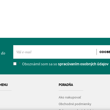
ODOB
y do
*
Oboznámil som sa so
spracúvaním osobných údajov
 MENU
PORADŇA
Ako nakupovať
Obchodné podmienky