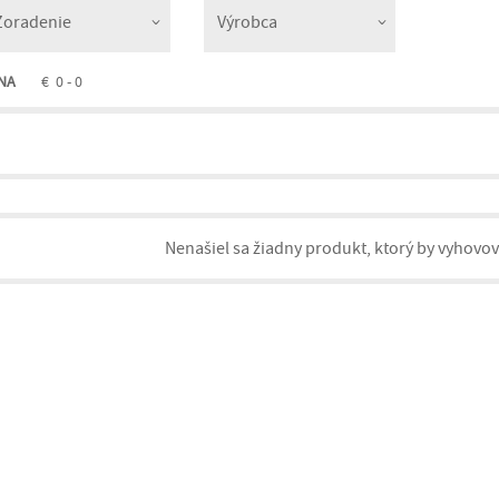
NA
€
0 - 0
Nenašiel sa žiadny produkt, ktorý by vyhovo