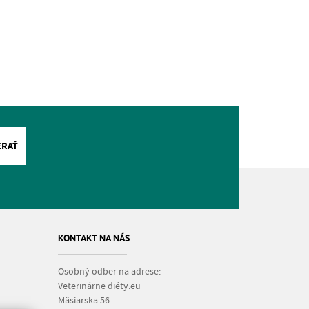
ERAŤ
KONTAKT NA NÁS
Osobný odber na adrese:
Veterinárne diéty.eu
Mäsiarska 56