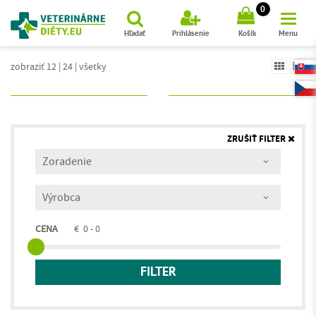
(
)
0
Hľadať
Prihlásenie
Košík
Menu
zobraziť 12
|
24
|
všetky
ZRUŠIŤ FILTER
CENA
€
0 - 0
FILTER