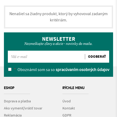
Nenašiel sa žiadny produkt, ktorý by vyhovoval zadaným
kritériám.
NEWSLETTER
Nezmeškajte zľavy a akcie - novinky do mailu.
ODOBERAŤ
*
Oboznámil som sa so
spracúvaním osobných údajov
ESHOP
RÝCHLE MENU
Doprava a platba
Úvod
Ako vymeniť/vrátiť tovar
Kontakt
Reklamácia
GDPR