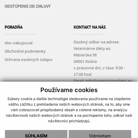
ODSTÚPENIE OD ZMLUVY
PORADŇA
KONTAKT NA NÁS
Osobný odber na adrese:
Ako nakupovať
Veterinárne diéty.eu
Obchodné podmienky
Mäsiarska 56
Ochrana osobných údajov
04001 Košice
v pracovné dni, v čase: 9:00 -
17:00 hod.
Email:
info@veterinarnediety.eu
Informácie:
+421 917 135 169
Používame cookies
Súbory cookie a ďalšie technológie sledovania používame na zlepšenie
vášho zážitku z prehliadania našich webových stránok, na to, aby sme
vám zobrazovali prispôsobený obsah a cielené reklamy, na analýzu
návštevnosti našich webových stránok a na pochopenie toho, odkiaľ naši
návštevníci prichádzajú.
O nás
|
Ako nakupovať
|
Obchodné podmienky
|
Reklamačný poriadok
|
Kontakt
SÚHLASÍM
Odmietam