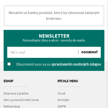
Nenašiel sa žiadny produkt, ktorý by vyhovoval zadaným
kritériám.
NEWSLETTER
Nezmeškajte zľavy a akcie - novinky do mailu.
ODOBERAŤ
*
Oboznámil som sa so
spracúvaním osobných údajov
ESHOP
RÝCHLE MENU
Doprava a platba
Úvod
Ako vymeniť/vrátiť tovar
Kontakt
Reklamácia
GDPR