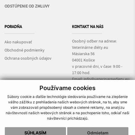
ODSTÚPENIE OD ZMLUVY
PORADŇA
KONTAKT NA NÁS
Osobný odber na adrese:
Ako nakupovať
Veterinárne diéty.eu
Obchodné podmienky
Mäsiarska 56
Ochrana osobných údajov
04001 Košice
v pracovné dni, v čase: 9:00 -
17:00 hod.
Email:
info@veterinarnediety.eu
Informácie:
+421 917 135 169
Používame cookies
Súbory cookie a ďalšie technológie sledovania používame na zlepšenie
vášho zážitku z prehliadania našich webových stránok, na to, aby sme
vám zobrazovali prispôsobený obsah a cielené reklamy, na analýzu
návštevnosti našich webových stránok a na pochopenie toho, odkiaľ naši
návštevníci prichádzajú.
O nás
|
Ako nakupovať
|
Obchodné podmienky
|
Reklamačný poriadok
|
Kontakt
SÚHLASÍM
Odmietam