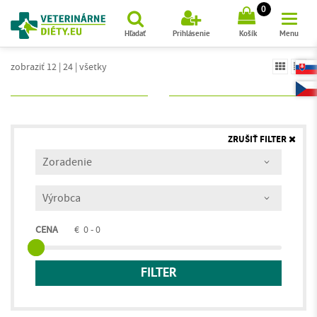
(
)
0
Hľadať
Prihlásenie
Košík
Menu
zobraziť 12
|
24
|
všetky
ZRUŠIŤ FILTER
CENA
€
0 - 0
FILTER