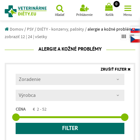
(
)
0
Hľadať
Prihlásenie
Košík
Menu
Domov
/
PSY /
DIÉTY - konzervy, paštéty /
alergie a kožné problémy
zobraziť 12
|
24
|
všetky
ALERGIE A KOŽNÉ PROBLÉMY
ZRUŠIŤ FILTER
CENA
€
2 - 52
FILTER