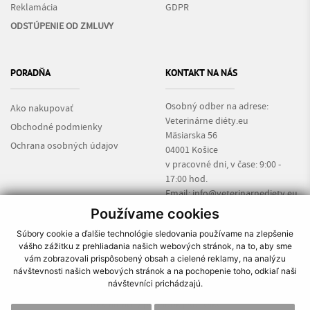
Reklamácia
GDPR
ODSTÚPENIE OD ZMLUVY
PORADŇA
KONTAKT NA NÁS
Osobný odber na adrese:
Ako nakupovať
Veterinárne diéty.eu
Obchodné podmienky
Mäsiarska 56
Ochrana osobných údajov
04001 Košice
v pracovné dni, v čase: 9:00 -
17:00 hod.
Email:
info@veterinarnediety.eu
Informácie:
+421 917 135 169
Používame cookies
Súbory cookie a ďalšie technológie sledovania používame na zlepšenie
vášho zážitku z prehliadania našich webových stránok, na to, aby sme
vám zobrazovali prispôsobený obsah a cielené reklamy, na analýzu
návštevnosti našich webových stránok a na pochopenie toho, odkiaľ naši
návštevníci prichádzajú.
O nás
|
Ako nakupovať
|
Obchodné podmienky
|
Reklamačný poriadok
|
Kontakt