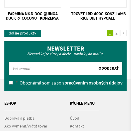
TROVET LRD 400G KONZ. LAMB
FARMINA N&D DOG QUINOA
RICE DIET HYPOALL
DUCK & COCONUT KONZERVA
ďalšie produkty
1
2
NEWSLETTER
Nezmeškajte zľavy a akcie - novinky do mailu.
ODOBERAŤ
*
Oboznámil som sa so
spracúvaním osobných údajov
ESHOP
RÝCHLE MENU
Doprava a platba
Úvod
Ako vymeniť/vrátiť tovar
Kontakt