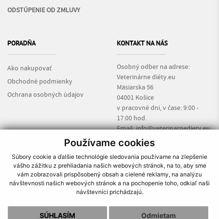
ODSTÚPENIE OD ZMLUVY
PORADŇA
KONTAKT NA NÁS
Osobný odber na adrese:
Ako nakupovať
Veterinárne diéty.eu
Obchodné podmienky
Mäsiarska 56
Ochrana osobných údajov
04001 Košice
v pracovné dni, v čase: 9:00 -
17:00 hod.
Email:
info@veterinarnediety.eu
Informácie:
+421 917 135 169
Používame cookies
Súbory cookie a ďalšie technológie sledovania používame na zlepšenie
vášho zážitku z prehliadania našich webových stránok, na to, aby sme
vám zobrazovali prispôsobený obsah a cielené reklamy, na analýzu
návštevnosti našich webových stránok a na pochopenie toho, odkiaľ naši
návštevníci prichádzajú.
O nás
|
Ako nakupovať
|
Obchodné podmienky
|
Reklamačný poriadok
|
Kontakt
SÚHLASÍM
Odmietam