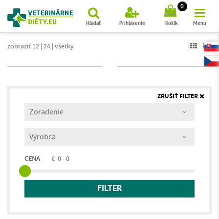
(
)
0
Hľadať
Prihlásenie
Košík
Menu
zobraziť 12
|
24
|
všetky
ZRUŠIŤ FILTER
CENA
€
0 - 0
FILTER