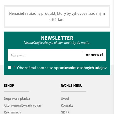
Nenašiel sa žiadny produkt, ktorý by vyhovoval zadaným
kritériám.
NEWSLETTER
Nezmeškajte zľavy a akcie - novinky do mailu.
ODOBERAŤ
*
Oboznámil som sa so
spracúvaním osobných údajov
ESHOP
RÝCHLE MENU
Doprava a platba
Úvod
Ako vymeniť/vrátiť tovar
Kontakt
Reklamácia
GDPR